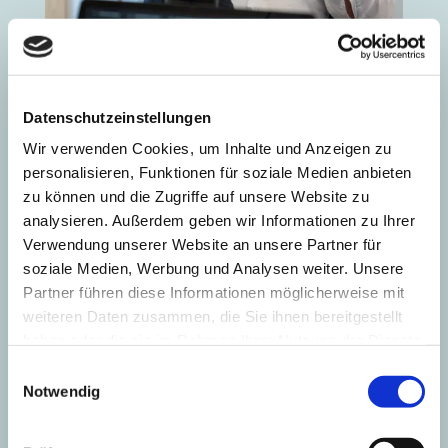
Darf ich mich vorstellen?
Datenschutzeinstellungen
Dr. Hans-Christian Rabenhorst, CEO
Wir verwenden Cookies, um Inhalte und Anzeigen zu
SRP Consulting
personalisieren, Funktionen für soziale Medien anbieten
zu können und die Zugriffe auf unsere Website zu
analysieren. Außerdem geben wir Informationen zu Ihrer
Verwendung unserer Website an unsere Partner für
Die Werkbank ist für mich:
soziale Medien, Werbung und Analysen weiter. Unsere
Partner führen diese Informationen möglicherweise mit
weiteren Daten zusammen, die Sie ihnen bereitgestellt
Meine Kompetenzen:
haben oder die sie im Rahmen Ihrer Nutzung der Dienste
gesammelt haben.
Einwilligungsauswahl
Dafür schlägt mein Berater-Herz:
Notwendig