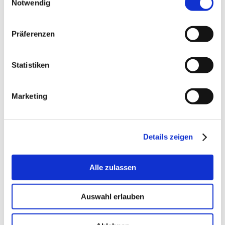
Notwendig
Präferenzen
Statistiken
SIE SIND AN UNSEREM ANGEBOT
INTERESSIERT?
Marketing
WIR FREUEN UNS, SIE
KENNENZULERNEN!
Details zeigen
Sie möchten mehr über die
SRP WERKBANK
Alle zulassen
erfahren oder haben bereits eine konkrete
Anfrage? Sie haben einen konkreten Seminar-
Auswahl erlauben
oder Beratungswunsch, den Sie nicht in